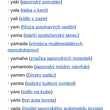
yaki (
japonský porcelán
)
yala (
rieka v keni
)
yali (
sídlo v zaire
)
yam (
hľuza popínavých rastlín
)
yama (
starší spoločenský tanec
)
yamada (
výrobca multimediálnych
reproduktorov
)
yamaha (
značka japonských motoriek
)
yamamoto (
japonský módny návrhár
)
yamen (
čínsky palác
)
yantra (
indický kultový symbol
)
yara (
sídlo na kube
)
yaris (
typ auta toyota
)
yaris (
model japonského automobilu toyota
)