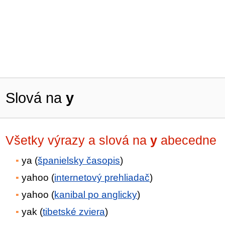
Slová na
y
Všetky výrazy a slová na
y
abecedne
ya (
španielsky časopis
)
yahoo (
internetový prehliadač
)
yahoo (
kanibal po anglicky
)
yak (
tibetské zviera
)