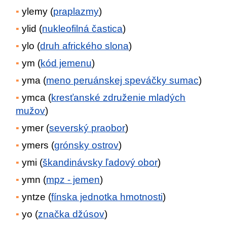
ylemy (
praplazmy
)
ylid (
nukleofilná častica
)
ylo (
druh afrického slona
)
ym (
kód jemenu
)
yma (
meno peruánskej speváčky sumac
)
ymca (
kresťanské združenie mladých
mužov
)
ymer (
severský praobor
)
ymers (
grónsky ostrov
)
ymi (
škandinávsky ľadový obor
)
ymn (
mpz - jemen
)
yntze (
fínska jednotka hmotnosti
)
yo (
značka džúsov
)