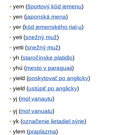
yem (
športový kód jemenu
)
yen (
japonská mena
)
yer (
kód jemenského rial-u
)
yeti (
snežný muž
)
yetti (
snežný muž
)
yh (
staročínske platidlo
)
yhú (
mesto v paraguaji
)
yield (
poskytovať po anglicky
)
yield (
ustúpiť po anglicky
)
yj (
mol vanautu
)
yj (
mol vanuatu
)
yk (
označenie lietadiel sýrie
)
ylem (
praplazma
)