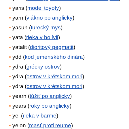
yaris (
model toyoty
)
yarn (
vlákno po anglicky
)
yasun (
turecký mys
)
yata (
rieka v bolívii
)
yatalit (
dioritový pegmatit
)
ydd (
kód jemenského dinára
)
ydra (
grécky ostrov
)
ydra (
ostrov v krétskom mori
)
ydra (
ostrov v krétskom mori
)
yearn (
túžiť po anglicky
)
years (
roky po anglicky
)
yei (
rieka v barme
)
yelon (
masť proti reume
)