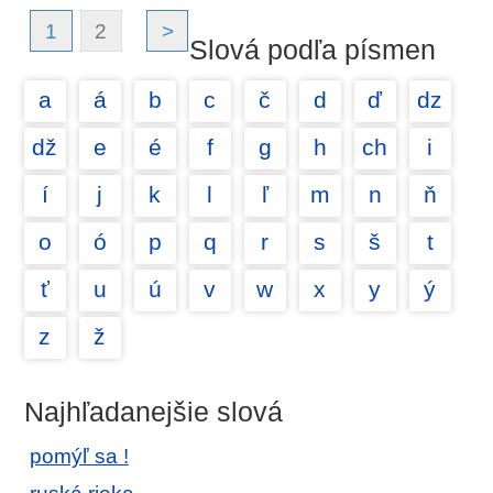
1
2
>
Slová podľa písmen
a
á
b
c
č
d
ď
dz
dž
e
é
f
g
h
ch
i
í
j
k
l
ľ
m
n
ň
o
ó
p
q
r
s
š
t
ť
u
ú
v
w
x
y
ý
z
ž
Najhľadanejšie slová
pomýľ sa !