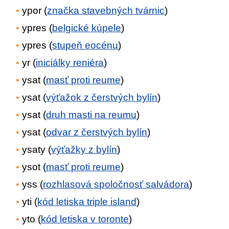
ypor (
značka stavebných tvárnic
)
ypres (
belgické kúpele
)
ypres (
stupeň eocénu
)
yr (
iniciálky reniéra
)
ysat (
masť proti reume
)
ysat (
výťažok z čerstvých bylín
)
ysat (
druh masti na reumu
)
ysat (
odvar z čerstvých bylín
)
ysaty (
výťažky z bylín
)
ysot (
masť proti reume
)
yss (
rozhlasová spoločnosť salvádora
)
yti (
kód letiska triple island
)
yto (
kód letiska v toronte
)