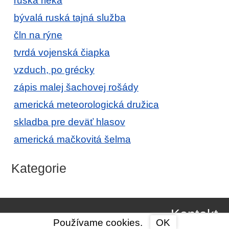
ruská rieka
bývalá ruská tajná služba
čln na rýne
tvrdá vojenská čiapka
vzduch, po grécky
zápis malej šachovej rošády
americká meteorologická družica
skladba pre deväť hlasov
americká mačkovitá šelma
Kategorie
Kontakt
Používame cookies.
OK