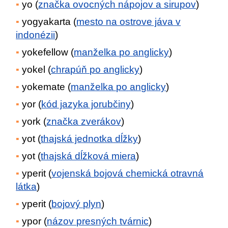
yo (
značka ovocných nápojov a sirupov
)
yogyakarta (
mesto na ostrove jáva v
indonézii
)
yokefellow (
manželka po anglicky
)
yokel (
chrapúň po anglicky
)
yokemate (
manželka po anglicky
)
yor (
kód jazyka jorubčiny
)
york (
značka zverákov
)
yot (
thajská jednotka dĺžky
)
yot (
thajská dĺžková miera
)
yperit (
vojenská bojová chemická otravná
látka
)
yperit (
bojový plyn
)
ypor (
názov presných tvárnic
)