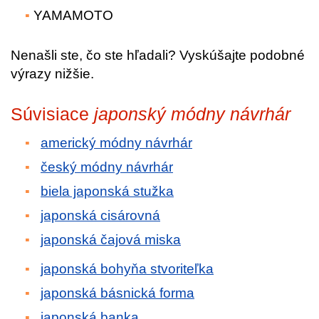
YAMAMOTO
Nenašli ste, čo ste hľadali? Vyskúšajte podobné
výrazy nižšie.
Súvisiace
japonský módny návrhár
americký módny návrhár
český módny návrhár
biela japonská stužka
japonská cisárovná
japonská čajová miska
japonská bohyňa stvoriteľka
japonská básnická forma
japonská banka