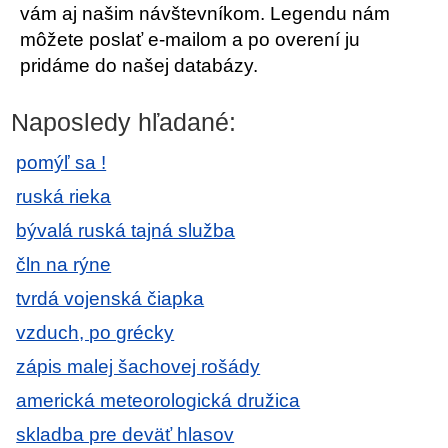
vám aj našim návštevníkom. Legendu nám
môžete poslať e-mailom a po overení ju
pridáme do našej databázy.
Naposledy hľadané:
pomýľ sa !
ruská rieka
bývalá ruská tajná služba
čln na rýne
tvrdá vojenská čiapka
vzduch, po grécky
zápis malej šachovej rošády
americká meteorologická družica
skladba pre deväť hlasov