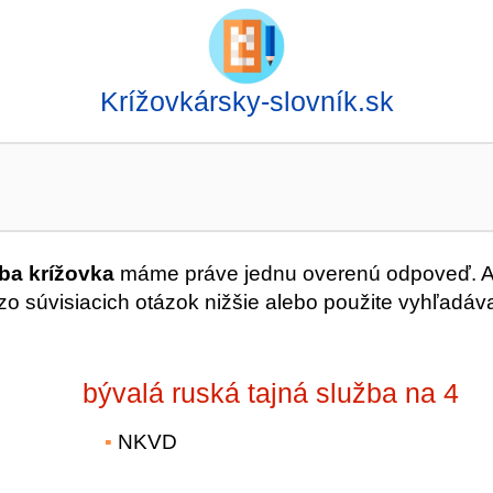
Krížovkársky-slovník.sk
žba krížovka
máme práve jednu overenú odpoveď. 
o súvisiacich otázok nižšie alebo použite vyhľadáv
bývalá ruská tajná služba na 4
NKVD