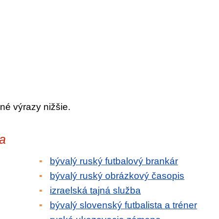
né výrazy nižšie.
ba
bývalý ruský futbalový brankár
bývalý ruský obrázkový časopis
izraelská tajná služba
bývalý slovenský futbalista a tréner