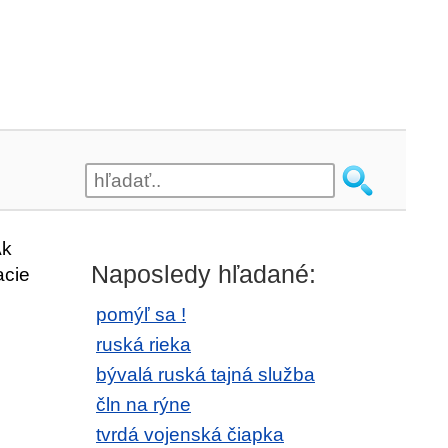
Ak
Naposledy hľadané:
acie
pomýľ sa !
ruská rieka
bývalá ruská tajná služba
čln na rýne
tvrdá vojenská čiapka