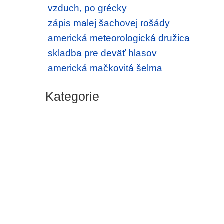
vzduch, po grécky
zápis malej šachovej rošády
americká meteorologická družica
skladba pre deväť hlasov
americká mačkovitá šelma
Kategorie