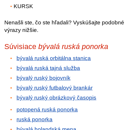
KURSK
Nenašli ste, čo ste hľadali? Vyskúšajte podobné
výrazy nižšie.
Súvisiace
bývalá ruská ponorka
bývalá ruská orbitálna stanica
bývalá ruská tajná služba
bývalý ruský bojovník
bývalý ruský futbalový brankár
bývalý ruský obrázkový časopis
potopená ruská ponorka
ruská ponorka
bývalá holandská mena