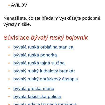
AVILOV
Nenašli ste, čo ste hľadali? Vyskúšajte podobné
výrazy nižšie.
Súvisiace
bývalý ruský bojovník
bývalá ruská orbitálna stanica
bývalá ruská ponorka
bývalá ruská tajná služba
bývalý ruský futbalový brankár
bývalý ruský obrázkový časopis
bývalá grécka mena
bývalá fašistická polícia
bývalá edícia lacných románov