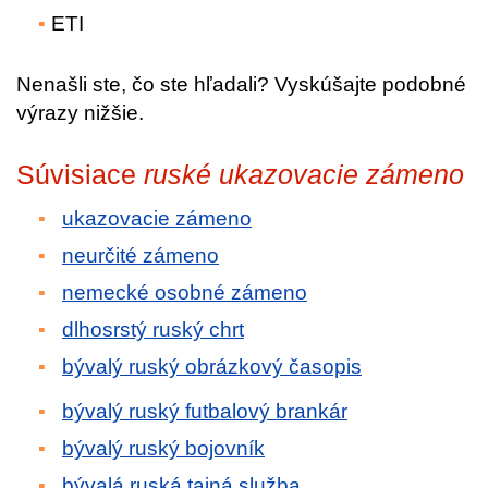
ETI
Nenašli ste, čo ste hľadali? Vyskúšajte podobné
výrazy nižšie.
Súvisiace
ruské ukazovacie zámeno
ukazovacie zámeno
neurčité zámeno
nemecké osobné zámeno
dlhosrstý ruský chrt
bývalý ruský obrázkový časopis
bývalý ruský futbalový brankár
bývalý ruský bojovník
bývalá ruská tajná služba