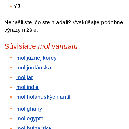
YJ
Nenašli ste, čo ste hľadali? Vyskúšajte podobné
výrazy nižšie.
Súvisiace
mol vanuatu
mol južnej kórey
mol jordánska
mol jar
mol indie
mol holandských antíl
mol ghany
mol egypta
mol bulharska