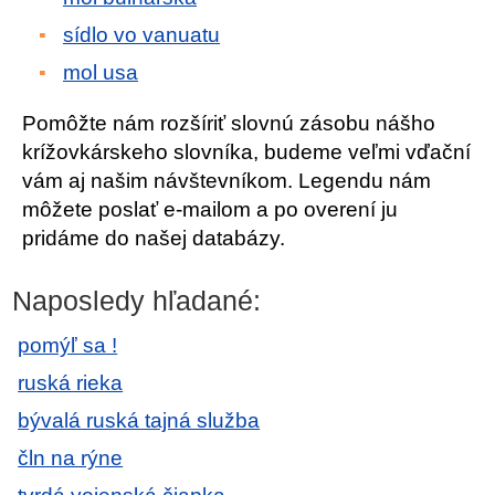
sídlo vo vanuatu
mol usa
Pomôžte nám rozšíriť slovnú zásobu nášho
krížovkárskeho slovníka, budeme veľmi vďační
vám aj našim návštevníkom. Legendu nám
môžete poslať e-mailom a po overení ju
pridáme do našej databázy.
Naposledy hľadané:
pomýľ sa !
ruská rieka
bývalá ruská tajná služba
čln na rýne