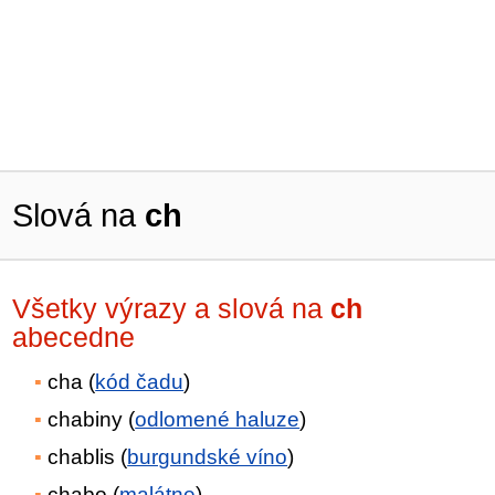
Slová na
ch
Všetky výrazy a slová na
ch
abecedne
cha (
kód čadu
)
chabiny (
odlomené haluze
)
chablis (
burgundské víno
)
chabo (
malátne
)