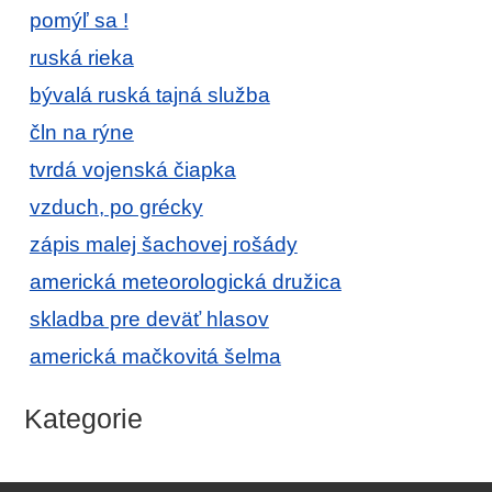
pomýľ sa !
ruská rieka
bývalá ruská tajná služba
čln na rýne
tvrdá vojenská čiapka
vzduch, po grécky
zápis malej šachovej rošády
americká meteorologická družica
skladba pre deväť hlasov
americká mačkovitá šelma
Kategorie