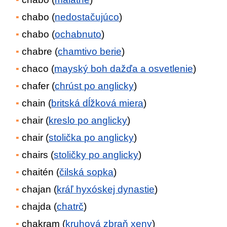
chabo (
nedostačujúco
)
chabo (
ochabnuto
)
chabre (
chamtivo berie
)
chaco (
mayský boh dažďa a osvetlenie
)
chafer (
chrúst po anglicky
)
chain (
britská dĺžková miera
)
chair (
kreslo po anglicky
)
chair (
stolička po anglicky
)
chairs (
stoličky po anglicky
)
chaitén (
čilská sopka
)
chajan (
kráľ hyxóskej dynastie
)
chajda (
chatrč
)
chakram (
kruhová zbraň xeny
)