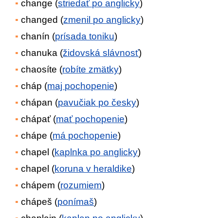
change (
striedať po anglicky
)
changed (
zmenil po anglicky
)
chanín (
prísada toniku
)
chanuka (
židovská slávnosť
)
chaosíte (
robíte zmätky
)
cháp (
maj pochopenie
)
chápan (
pavučiak po česky
)
chápať (
mať pochopenie
)
chápe (
má pochopenie
)
chapel (
kaplnka po anglicky
)
chapel (
koruna v heraldike
)
chápem (
rozumiem
)
chápeš (
ponímaš
)