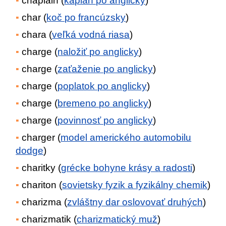
chaplain (
kaplan po anglicky
)
char (
koč po francúzsky
)
chara (
veľká vodná riasa
)
charge (
naložiť po anglicky
)
charge (
zaťaženie po anglicky
)
charge (
poplatok po anglicky
)
charge (
bremeno po anglicky
)
charge (
povinnosť po anglicky
)
charger (
model amerického automobilu
dodge
)
charitky (
grécke bohyne krásy a radosti
)
chariton (
sovietsky fyzik a fyzikálny chemik
)
charizma (
zvláštny dar oslovovať druhých
)
charizmatik (
charizmatický muž
)