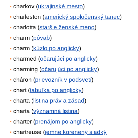
charkov (
ukrajinské mesto
)
charleston (
americký spoločenský tanec
)
charlotta (
staršie ženské meno
)
charm (
pôvab
)
charm (
kúzlo po anglicky
)
charmed (
očarujúci po anglicky
)
charming (
očarujúci po anglicky
)
cháron (
prievozník v podsvetí
)
chart (
tabuľka po anglicky
)
charta (
listina práv a zásad
)
charta (
významná listina
)
charter (
prenájom po anglicky
)
chartreuse (
jemne korenený sladký