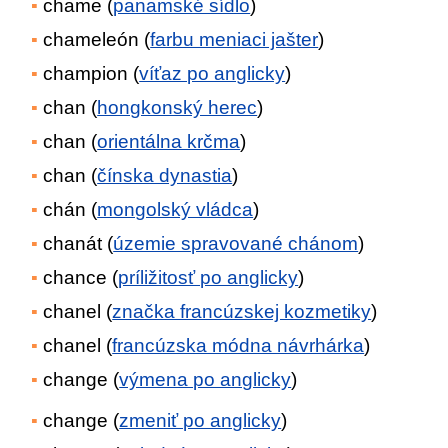
chame (
panamské sídlo
)
chameleón (
farbu meniaci jašter
)
champion (
víťaz po anglicky
)
chan (
hongkonský herec
)
chan (
orientálna krčma
)
chan (
čínska dynastia
)
chán (
mongolský vládca
)
chanát (
územie spravované chánom
)
chance (
príližitosť po anglicky
)
chanel (
značka francúzskej kozmetiky
)
chanel (
francúzska módna návrhárka
)
change (
výmena po anglicky
)
change (
zmeniť po anglicky
)