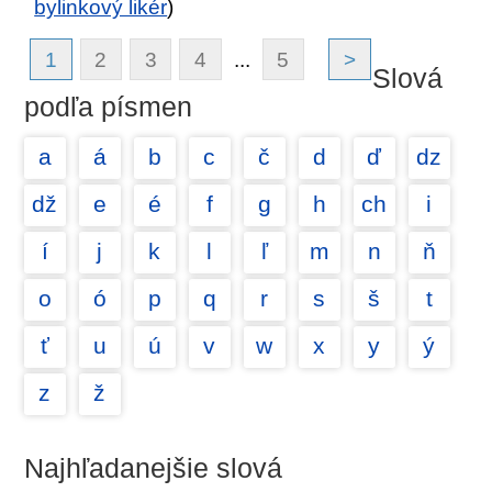
bylinkový likér
)
1
2
3
4
...
5
>
Slová
podľa písmen
a
á
b
c
č
d
ď
dz
dž
e
é
f
g
h
ch
i
í
j
k
l
ľ
m
n
ň
o
ó
p
q
r
s
š
t
ť
u
ú
v
w
x
y
ý
z
ž
Najhľadanejšie slová