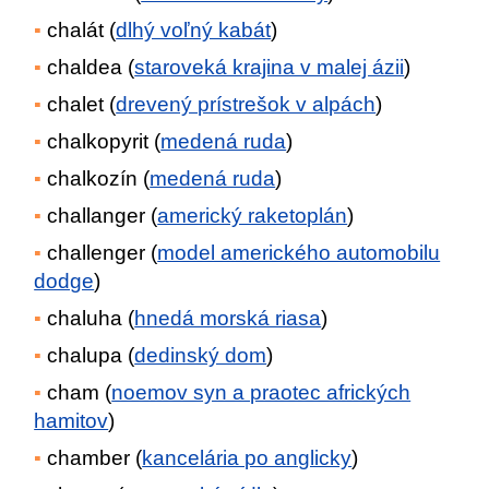
chalát (
dlhý voľný kabát
)
chaldea (
staroveká krajina v malej ázii
)
chalet (
drevený prístrešok v alpách
)
chalkopyrit (
medená ruda
)
chalkozín (
medená ruda
)
challanger (
americký raketoplán
)
challenger (
model amerického automobilu
dodge
)
chaluha (
hnedá morská riasa
)
chalupa (
dedinský dom
)
cham (
noemov syn a praotec afrických
hamitov
)
chamber (
kancelária po anglicky
)