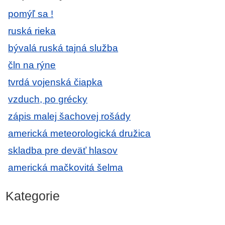
pomýľ sa !
ruská rieka
bývalá ruská tajná služba
čln na rýne
tvrdá vojenská čiapka
vzduch, po grécky
zápis malej šachovej rošády
americká meteorologická družica
skladba pre deväť hlasov
americká mačkovitá šelma
Kategorie