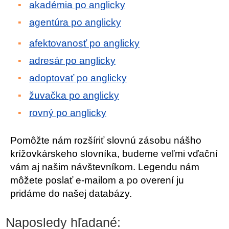
akadémia po anglicky
agentúra po anglicky
afektovanosť po anglicky
adresár po anglicky
adoptovať po anglicky
žuvačka po anglicky
rovný po anglicky
Pomôžte nám rozšíriť slovnú zásobu nášho
krížovkárskeho slovníka, budeme veľmi vďační
vám aj našim návštevníkom. Legendu nám
môžete poslať e-mailom a po overení ju
pridáme do našej databázy.
Naposledy hľadané: