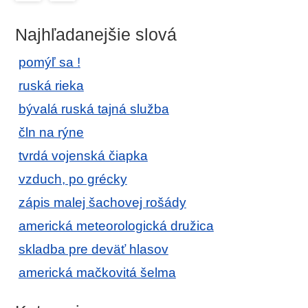
Najhľadanejšie slová
pomýľ sa !
ruská rieka
bývalá ruská tajná služba
čln na rýne
tvrdá vojenská čiapka
vzduch, po grécky
zápis malej šachovej rošády
americká meteorologická družica
skladba pre deväť hlasov
americká mačkovitá šelma