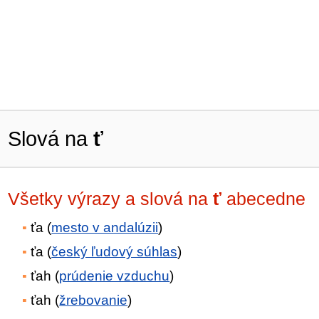
Slová na
ť
Všetky výrazy a slová na
ť
abecedne
ťa (
mesto v andalúzii
)
ťa (
český ľudový súhlas
)
ťah (
prúdenie vzduchu
)
ťah (
žrebovanie
)