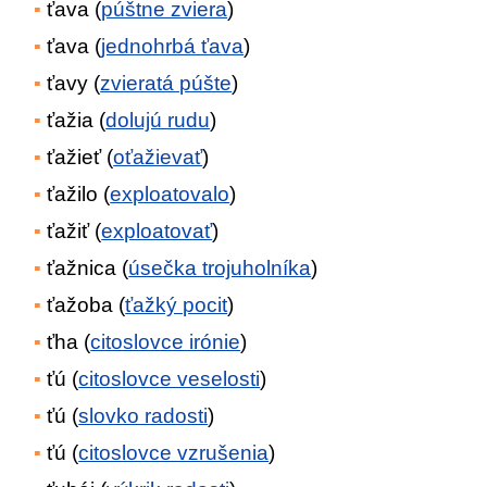
ťava (
púštne zviera
)
ťava (
jednohrbá ťava
)
ťavy (
zvieratá púšte
)
ťažia (
dolujú rudu
)
ťažieť (
oťažievať
)
ťažilo (
exploatovalo
)
ťažiť (
exploatovať
)
ťažnica (
úsečka trojuholníka
)
ťažoba (
ťažký pocit
)
ťha (
citoslovce irónie
)
ťú (
citoslovce veselosti
)
ťú (
slovko radosti
)
ťú (
citoslovce vzrušenia
)