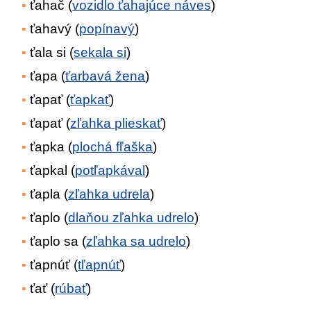
ťahač (
vozidlo ťahajúce náves
)
ťahavý (
popínavý
)
ťala si (
sekala si
)
ťapa (
ťarbavá žena
)
ťapať (
ťapkať
)
ťapať (
zľahka plieskať
)
ťapka (
plochá fľaška
)
ťapkal (
potľapkával
)
ťapla (
zľahka udrela
)
ťaplo (
dlaňou zľahka udrelo
)
ťaplo sa (
zľahka sa udrelo
)
ťapnúť (
tľapnúť
)
ťať (
rúbať
)