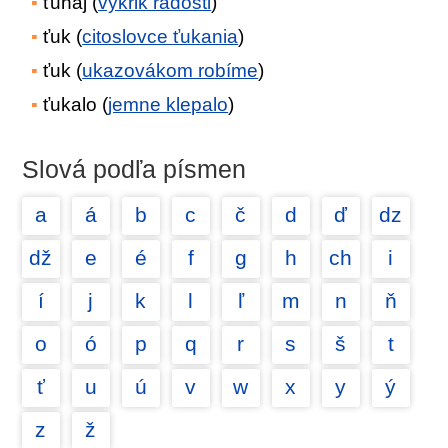
ťuháj (
výkrik radosti
)
ťuk (
citoslovce ťukania
)
ťuk (
ukazovákom robíme
)
ťukalo (
jemne klepalo
)
Slová podľa písmen
a
á
b
c
č
d
ď
dz
dž
e
é
f
g
h
ch
i
í
j
k
l
ľ
m
n
ň
o
ó
p
q
r
s
š
t
ť
u
ú
v
w
x
y
ý
z
ž