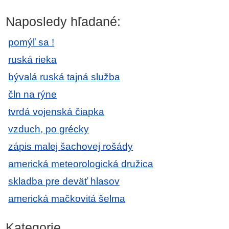
Naposledy hľadané:
pomýľ sa !
ruská rieka
bývalá ruská tajná služba
čln na rýne
tvrdá vojenská čiapka
vzduch, po grécky
zápis malej šachovej rošády
americká meteorologická družica
skladba pre deväť hlasov
americká mačkovitá šelma
Kategorie