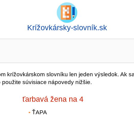
Krížovkársky-slovník.sk
 krížovkárskom slovníku len jeden výsledok. Ak s
o použite súvisiace nápovedy nižšie.
ťarbavá žena na 4
ŤAPA