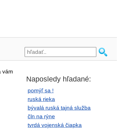
a vám
Naposledy hľadané:
pomýľ sa !
ruská rieka
bývalá ruská tajná služba
čln na rýne
tvrdá vojenská čiapka