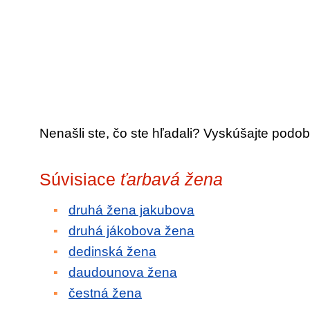
Nenašli ste, čo ste hľadali? Vyskúšajte podob
Súvisiace
ťarbavá žena
druhá žena jakubova
druhá jákobova žena
dedinská žena
daudounova žena
čestná žena