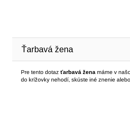
Ťarbavá žena
Pre tento dotaz
ťarbavá žena
máme v našom
do krížovky nehodí, skúste iné znenie aleb