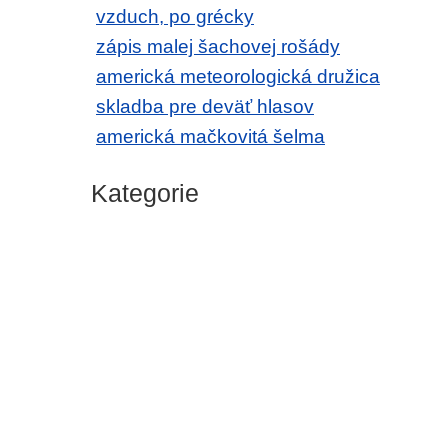
vzduch, po grécky
zápis malej šachovej rošády
americká meteorologická družica
skladba pre deväť hlasov
americká mačkovitá šelma
Kategorie