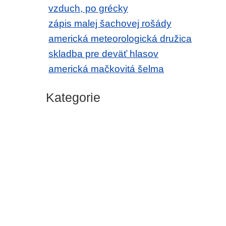
vzduch, po grécky
zápis malej šachovej rošády
americká meteorologická družica
skladba pre deväť hlasov
americká mačkovitá šelma
Kategorie