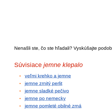
Nenašli ste, čo ste hľadali? Vyskúšajte podob
Súvisiace
jemne klepalo
veľmi krehko a jemne
jemne zrnitý perlit
jemne sladké pečivo
jemne po nemecky
jemne pomleté obilné zrná