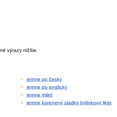
né výrazy nižšie.
jemne po česky
jemne po anglicky
jemne mlieť
jemne korenený sladký bylinkový likér