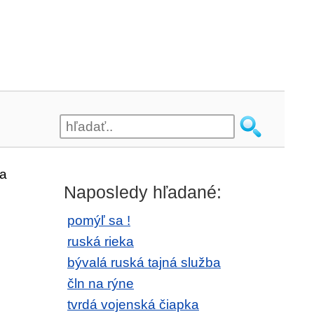
sa
Naposledy hľadané:
pomýľ sa !
ruská rieka
bývalá ruská tajná služba
čln na rýne
tvrdá vojenská čiapka