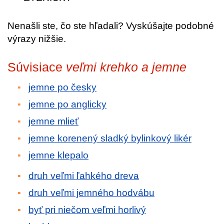
Nenašli ste, čo ste hľadali? Vyskúšajte podobné
výrazy nižšie.
Súvisiace
veľmi krehko a jemne
jemne po česky
jemne po anglicky
jemne mlieť
jemne korenený sladký bylinkový likér
jemne klepalo
druh veľmi ľahkého dreva
druh veľmi jemného hodvábu
byť pri niečom veľmi horlivý