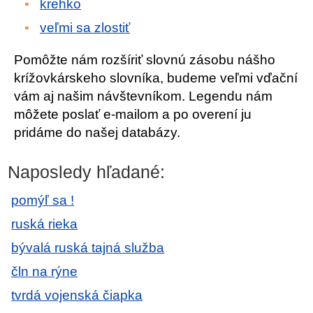
krehko
veľmi sa zlostiť
Pomôžte nám rozšíriť slovnú zásobu nášho
krížovkárskeho slovníka, budeme veľmi vďační
vám aj našim návštevníkom. Legendu nám
môžete poslať e-mailom a po overení ju
pridáme do našej databázy.
Naposledy hľadané:
pomýľ sa !
ruská rieka
bývalá ruská tajná služba
čln na rýne
tvrdá vojenská čiapka