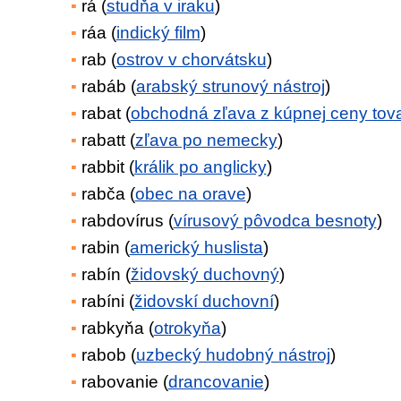
rá (
studňa v iraku
)
ráa (
indický film
)
rab (
ostrov v chorvátsku
)
rabáb (
arabský strunový nástroj
)
rabat (
obchodná zľava z kúpnej ceny tov
rabatt (
zľava po nemecky
)
rabbit (
králik po anglicky
)
rabča (
obec na orave
)
rabdovírus (
vírusový pôvodca besnoty
)
rabin (
americký huslista
)
rabín (
židovský duchovný
)
rabíni (
židovskí duchovní
)
rabkyňa (
otrokyňa
)
rabob (
uzbecký hudobný nástroj
)
rabovanie (
drancovanie
)