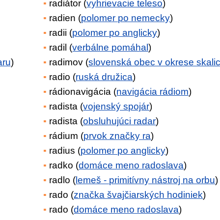
radiátor (
vyhrievacie teleso
)
radien (
polomer po nemecky
)
radii (
polomer po anglicky
)
radil (
verbálne pomáhal
)
aru
)
radimov (
slovenská obec v okrese skali
radio (
ruská družica
)
rádionavigácia (
navigácia rádiom
)
radista (
vojenský spojár
)
radista (
obsluhujúci radar
)
rádium (
prvok značky ra
)
radius (
polomer po anglicky
)
radko (
domáce meno radoslava
)
radlo (
lemeš - primitívny nástroj na orbu
)
rado (
značka švajčiarských hodiniek
)
rado (
domáce meno radoslava
)