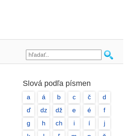
Slová podľa písmen
a
á
b
c
č
d
ď
dz
dž
e
é
f
g
h
ch
i
í
j