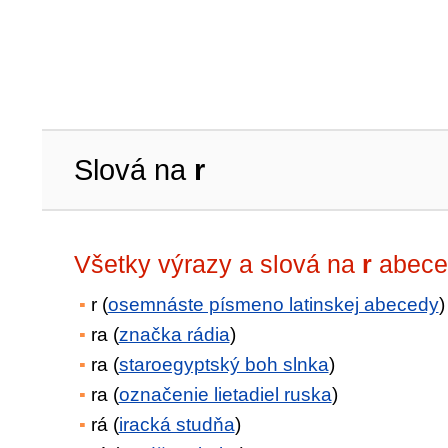
Slová na
r
Všetky výrazy a slová na
r
abece
r (
osemnáste písmeno latinskej abecedy
)
ra (
značka rádia
)
ra (
staroegyptský boh slnka
)
ra (
označenie lietadiel ruska
)
rá (
iracká studňa
)