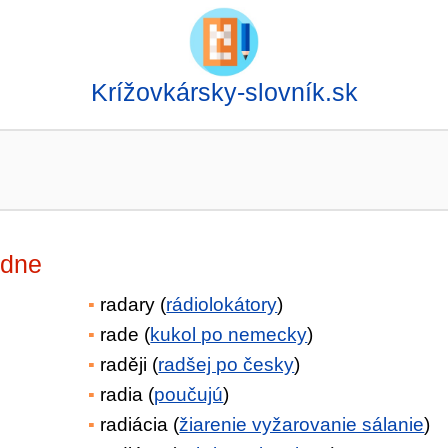
Krížovkársky-slovník.sk
dne
radary (
rádiolokátory
)
rade (
kukol po nemecky
)
raději (
radšej po česky
)
radia (
poučujú
)
radiácia (
žiarenie vyžarovanie sálanie
)