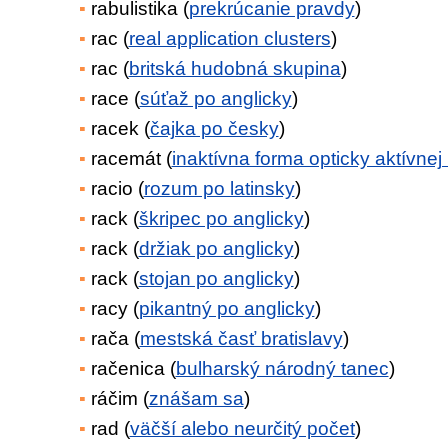
rabulistika (
prekrúcanie pravdy
)
rac (
real application clusters
)
rac (
britská hudobná skupina
)
race (
súťaž po anglicky
)
racek (
čajka po česky
)
racemát (
inaktívna forma opticky aktívnej 
racio (
rozum po latinsky
)
rack (
škripec po anglicky
)
rack (
držiak po anglicky
)
rack (
stojan po anglicky
)
racy (
pikantný po anglicky
)
rača (
mestská časť bratislavy
)
račenica (
bulharský národný tanec
)
ráčim (
znášam sa
)
rad (
väčší alebo neurčitý počet
)