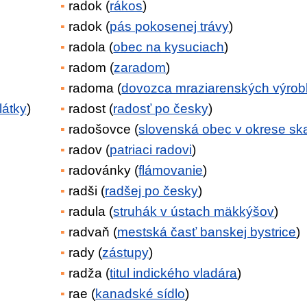
radok (
rákos
)
radok (
pás pokosenej trávy
)
radola (
obec na kysuciach
)
radom (
zaradom
)
radoma (
dovozca mraziarenských výro
látky
)
radost (
radosť po česky
)
radošovce (
slovenská obec v okrese ska
radov (
patriaci radovi
)
radovánky (
flámovanie
)
radši (
radšej po česky
)
radula (
struhák v ústach mäkkýšov
)
radvaň (
mestská časť banskej bystrice
)
rady (
zástupy
)
radža (
titul indického vladára
)
rae (
kanadské sídlo
)