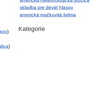
americká meteorologická družica
skladba pre deväť hlasov
americká mačkovitá šelma
Kategorie
bkov
)
lica
)