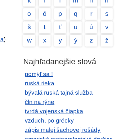
k
l
ľ
m
n
ň
o
ó
p
q
r
s
š
t
ť
u
ú
v
ca
)
w
x
y
ý
z
ž
Najhľadanejšie slová
pomýľ sa !
ruská rieka
bývalá ruská tajná služba
čln na rýne
tvrdá vojenská čiapka
vzduch, po grécky
zápis malej šachovej rošády