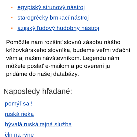
egyptský strunový nástroj
starogrécky brnkací nástroj
ázijský ľudový hudobný nástroj
Pomôžte nám rozšíriť slovnú zásobu nášho
krížovkárskeho slovníka, budeme veľmi vďační
vám aj našim návštevníkom. Legendu nám
môžete poslať e-mailom a po overení ju
pridáme do našej databázy.
Naposledy hľadané:
pomýľ sa !
ruská rieka
bývalá ruská tajná služba
čln na rýne