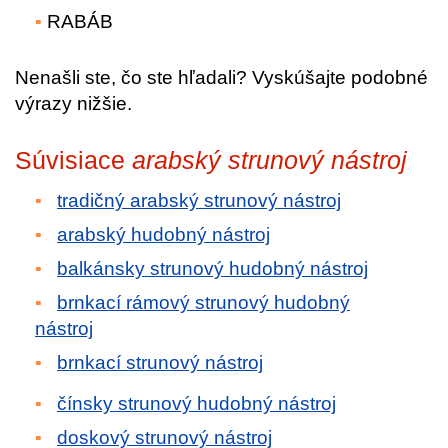
RABÁB
Nenašli ste, čo ste hľadali? Vyskúšajte podobné
výrazy nižšie.
Súvisiace
arabský strunový nástroj
tradičný arabský strunový nástroj
arabský hudobný nástroj
balkánsky strunový hudobný nástroj
brnkací rámový strunový hudobný
nástroj
brnkací strunový nástroj
čínsky strunový hudobný nástroj
doskový strunový nástroj