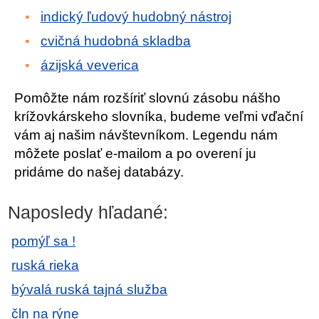
indický ľudový hudobný nástroj
cvičná hudobná skladba
ázijská veverica
Pomôžte nám rozšíriť slovnú zásobu nášho
krížovkárskeho slovníka, budeme veľmi vďační
vám aj našim návštevníkom. Legendu nám
môžete poslať e-mailom a po overení ju
pridáme do našej databázy.
Naposledy hľadané:
pomýľ sa !
ruská rieka
bývalá ruská tajná služba
čln na rýne