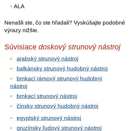
ALA
Nenašli ste, čo ste hľadali? Vyskúšajte podobné
výrazy nižšie.
Súvisiace
doskový strunový nástroj
arabský strunový nástroj
balkánsky strunový hudobný nástroj
brnkací rámový strunový hudobný
nástroj
brnkací strunový nástroj
čínsky strunový hudobný nástroj
egyptský strunový nástroj
gruzínsky ľudový strunový nástroj