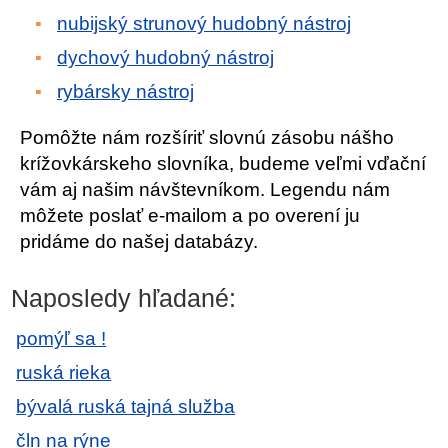
nubijský strunový hudobný nástroj
dychový hudobný nástroj
rybársky nástroj
Pomôžte nám rozšíriť slovnú zásobu nášho
krížovkárskeho slovníka, budeme veľmi vďační
vám aj našim návštevníkom. Legendu nám
môžete poslať e-mailom a po overení ju
pridáme do našej databázy.
Naposledy hľadané:
pomýľ sa !
ruská rieka
bývalá ruská tajná služba
čln na rýne