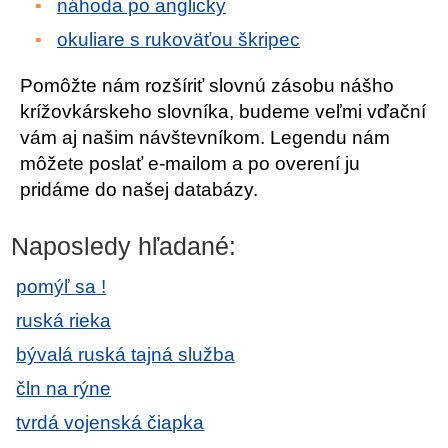
náhoda po anglicky
okuliare s rukoväťou škripec
Pomôžte nám rozšíriť slovnú zásobu nášho
krížovkárskeho slovníka, budeme veľmi vďační
vám aj našim návštevníkom. Legendu nám
môžete poslať e-mailom a po overení ju
pridáme do našej databázy.
Naposledy hľadané:
pomýľ sa !
ruská rieka
bývalá ruská tajná služba
čln na rýne
tvrdá vojenská čiapka