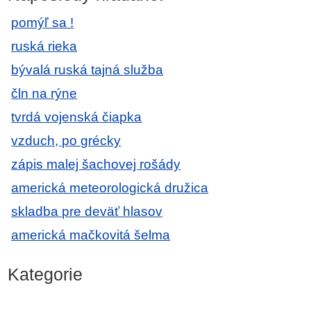
pomýľ sa !
ruská rieka
bývalá ruská tajná služba
čln na rýne
tvrdá vojenská čiapka
vzduch, po grécky
zápis malej šachovej rošády
americká meteorologická družica
skladba pre deväť hlasov
americká mačkovitá šelma
Kategorie