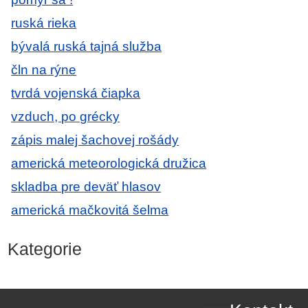
ruská rieka
bývalá ruská tajná služba
čln na rýne
tvrdá vojenská čiapka
vzduch, po grécky
zápis malej šachovej rošády
americká meteorologická družica
skladba pre deväť hlasov
americká mačkovitá šelma
Kategorie