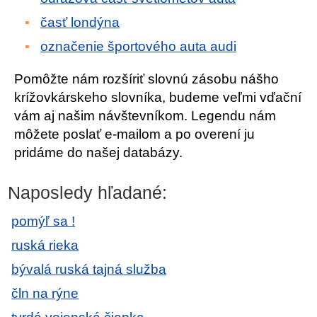
časť londýna
označenie športového auta audi
Pomôžte nám rozšíriť slovnú zásobu nášho
krížovkárskeho slovníka, budeme veľmi vďační
vám aj našim návštevníkom. Legendu nám
môžete poslať e-mailom a po overení ju
pridáme do našej databázy.
Naposledy hľadané:
pomýľ sa !
ruská rieka
bývalá ruská tajná služba
čln na rýne