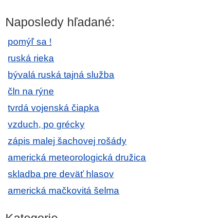
Naposledy hľadané:
pomýľ sa !
ruská rieka
bývalá ruská tajná služba
čln na rýne
tvrdá vojenská čiapka
vzduch, po grécky
zápis malej šachovej rošády
americká meteorologická družica
skladba pre deväť hlasov
americká mačkovitá šelma