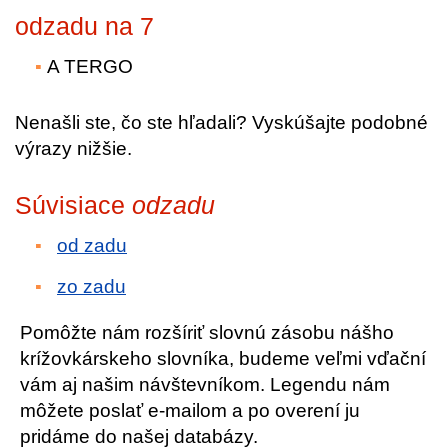
odzadu na 7
A TERGO
Nenašli ste, čo ste hľadali? Vyskúšajte podobné
výrazy nižšie.
Súvisiace
odzadu
od zadu
zo zadu
Pomôžte nám rozšíriť slovnú zásobu nášho
krížovkárskeho slovníka, budeme veľmi vďační
vám aj našim návštevníkom. Legendu nám
môžete poslať e-mailom a po overení ju
pridáme do našej databázy.