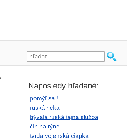
o
Naposledy hľadané:
pomýľ sa !
ruská rieka
bývalá ruská tajná služba
čln na rýne
tvrdá vojenská čiapka