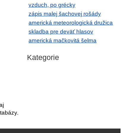
vzduch, po grécky
zápis malej šachovej rošády
americká meteorologická družica
skladba pre deväť hlasov
americká mačkovitá šelma
Kategorie
aj
tabázy.