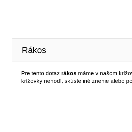
Rákos
Pre tento dotaz
rákos
máme v našom krížovk
krížovky nehodí, skúste iné znenie alebo p