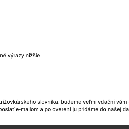
né výrazy nižšie.
krížovkárskeho slovníka, budeme veľmi vďační vám 
slať e-mailom a po overení ju pridáme do našej da