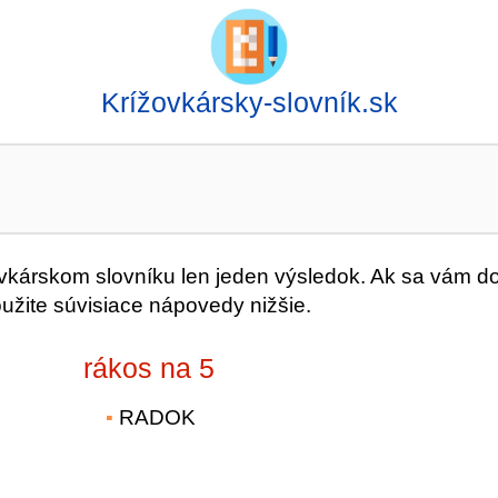
Krížovkársky-slovník.sk
árskom slovníku len jeden výsledok. Ak sa vám d
oužite súvisiace nápovedy nižšie.
rákos na 5
RADOK