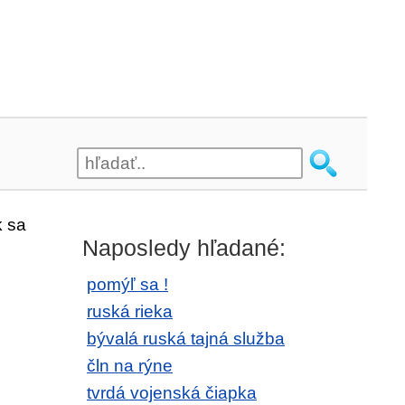
k sa
Naposledy hľadané:
pomýľ sa !
ruská rieka
bývalá ruská tajná služba
čln na rýne
tvrdá vojenská čiapka