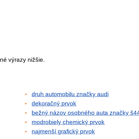
né výrazy nižšie.
druh automobilu značky audi
dekoračný prvok
bežný názov osobného auta značky š4
modrobiely chemický prvok
najmenší grafický prvok