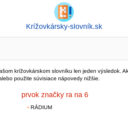
Krížovkársky-slovník.sk
šom krížovkárskom slovníku len jeden výsledok. A
alebo použite súvisiace nápovedy nižšie.
prvok značky ra na 6
RÁDIUM