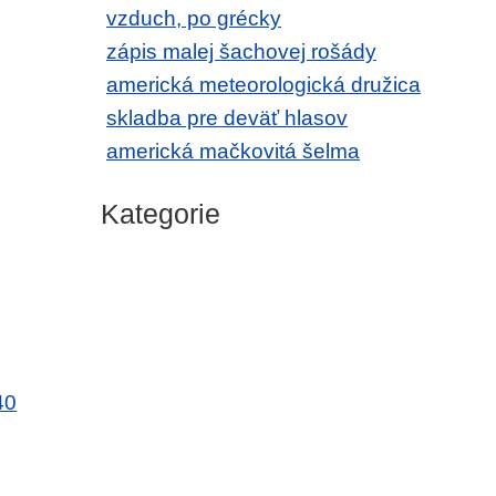
vzduch, po grécky
zápis malej šachovej rošády
americká meteorologická družica
skladba pre deväť hlasov
americká mačkovitá šelma
Kategorie
40