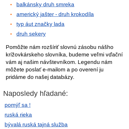
balkánsky druh smreka
americký jašter - druh krokodíla
typ áut značky lada
druh sekery
Pomôžte nám rozšíriť slovnú zásobu nášho
krížovkárskeho slovníka, budeme veľmi vďační
vám aj našim návštevníkom. Legendu nám
môžete poslať e-mailom a po overení ju
pridáme do našej databázy.
Naposledy hľadané:
pomýľ sa !
ruská rieka
bývalá ruská tajná služba