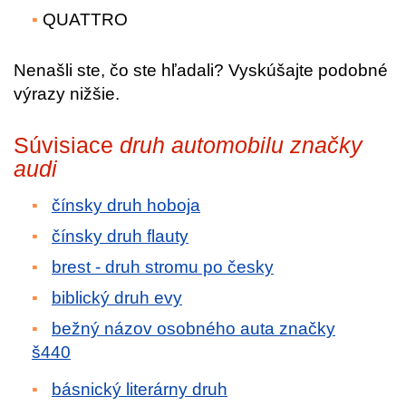
QUATTRO
Nenašli ste, čo ste hľadali? Vyskúšajte podobné
výrazy nižšie.
Súvisiace
druh automobilu značky
audi
čínsky druh hoboja
čínsky druh flauty
brest - druh stromu po česky
biblický druh evy
bežný názov osobného auta značky
š440
básnický literárny druh