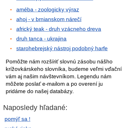
améba - zoologicky výraz
ahoj - v brnianskom nárečí
africký teak - druh vzácneho dreva
druh tanca - ukrajina
starohebrejský nástroj podobný harfe
Pomôžte nám rozšíriť slovnú zásobu nášho
krížovkárskeho slovníka, budeme veľmi vďační
vám aj našim návštevníkom. Legendu nám
môžete poslať e-mailom a po overení ju
pridáme do našej databázy.
Naposledy hľadané:
pomýľ sa !