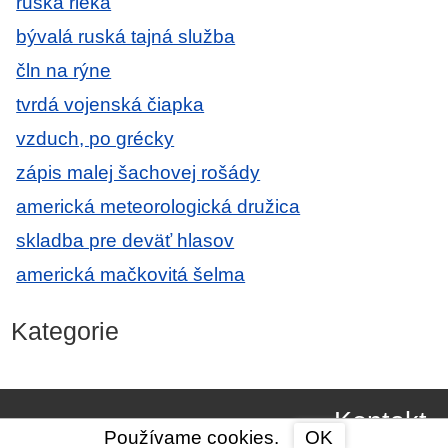
ruská rieka
bývalá ruská tajná služba
čln na rýne
tvrdá vojenská čiapka
vzduch, po grécky
zápis malej šachovej rošády
americká meteorologická družica
skladba pre deväť hlasov
americká mačkovitá šelma
Kategorie
Kontakt
Používame cookies.
OK