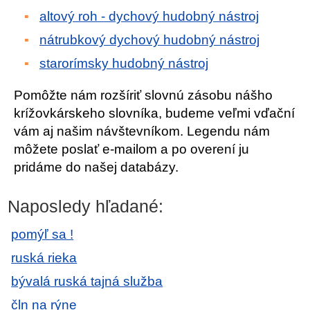
altový roh - dychový hudobný nástroj
nátrubkový dychový hudobný nástroj
starorímsky hudobný nástroj
Pomôžte nám rozšíriť slovnú zásobu nášho
krížovkárskeho slovníka, budeme veľmi vďační
vám aj našim návštevníkom. Legendu nám
môžete poslať e-mailom a po overení ju
pridáme do našej databázy.
Naposledy hľadané:
pomýľ sa !
ruská rieka
bývalá ruská tajná služba
čln na rýne