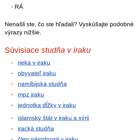
RÁ
Nenašli ste, čo ste hľadali? Vyskúšajte podobné
výrazy nižšie.
Súvisiace
studňa v iraku
rieka v iraku
obyvateľ iraku
namíbijská studňa
mpz iraku
jednotka dĺžky v iraku
islamský štát v iraku a sýrii
iracká studňa
člen národnosti v iraku