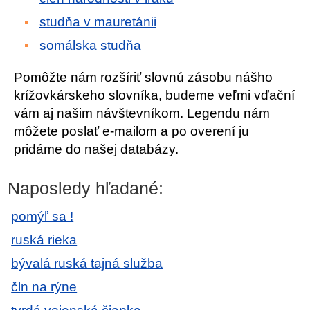
studňa v mauretánii
somálska studňa
Pomôžte nám rozšíriť slovnú zásobu nášho
krížovkárskeho slovníka, budeme veľmi vďační
vám aj našim návštevníkom. Legendu nám
môžete poslať e-mailom a po overení ju
pridáme do našej databázy.
Naposledy hľadané:
pomýľ sa !
ruská rieka
bývalá ruská tajná služba
čln na rýne