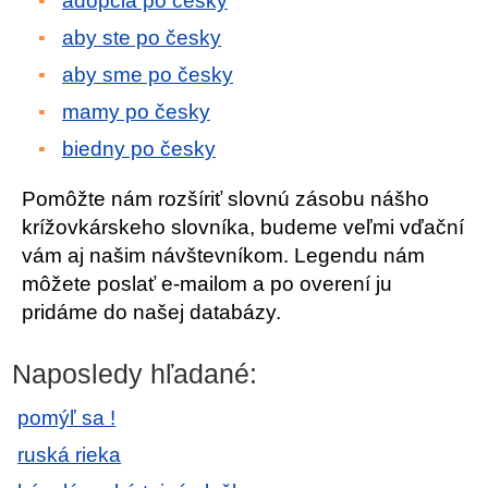
adopcia po česky
aby ste po česky
aby sme po česky
mamy po česky
biedny po česky
Pomôžte nám rozšíriť slovnú zásobu nášho
krížovkárskeho slovníka, budeme veľmi vďační
vám aj našim návštevníkom. Legendu nám
môžete poslať e-mailom a po overení ju
pridáme do našej databázy.
Naposledy hľadané:
pomýľ sa !
ruská rieka