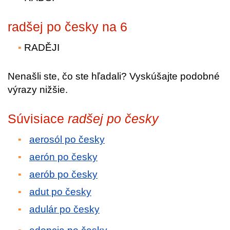
radšej po česky na 6
RADĚJI
Nenašli ste, čo ste hľadali? Vyskúšajte podobné
výrazy nižšie.
Súvisiace
radšej po česky
aerosól po česky
aerón po česky
aerób po česky
adut po česky
adulár po česky