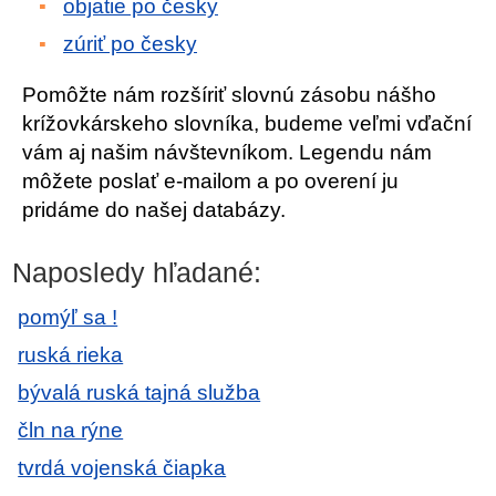
objatie po česky
zúriť po česky
Pomôžte nám rozšíriť slovnú zásobu nášho
krížovkárskeho slovníka, budeme veľmi vďační
vám aj našim návštevníkom. Legendu nám
môžete poslať e-mailom a po overení ju
pridáme do našej databázy.
Naposledy hľadané:
pomýľ sa !
ruská rieka
bývalá ruská tajná služba
čln na rýne
tvrdá vojenská čiapka