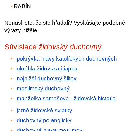
RABÍN
Nenašli ste, čo ste hľadali? Vyskúšajte podobné
výrazy nižšie.
Súvisiace
židovský duchovný
pokrývka hlavy katolíckych duchovných
okrúhla židovská čiapka
najnižší duchovný šiitov
moslimský duchovný
manželka samašova - židovská história
jarné židovské sviatky
duchovný po anglicky
duchovná hlava moslimov