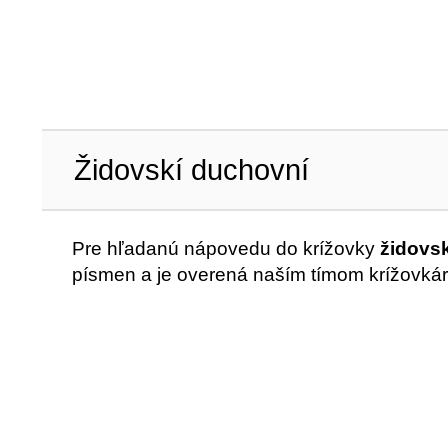
Židovskí duchovní
Pre hľadanú nápovedu do krížovky
židovs
písmen a je overená naším tímom krížovkár