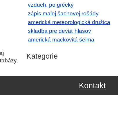
vzduch, po grécky
zápis malej šachovej rošády
americká meteorologická družica
skladba pre deväť hlasov
americká mačkovitá šelma
aj
Kategorie
tabázy.
Kontakt