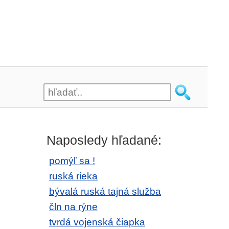
Naposledy hľadané:
pomýľ sa !
ruská rieka
bývalá ruská tajná služba
čln na rýne
tvrdá vojenská čiapka