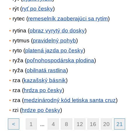
rýt (
ryť po česky
)
rytec (
remeselník zaoberajúci sa rytím
)
rytina (
obraz vyrytý do dosky
)
rytmus (
pravidelný pohyb
)
ryto (
platená jazda po česky
)
ryža (
poľnohospodárska plodina
)
ryža (
obilnatá rastlina
)
rza (
kazašský básnik
)
rza (
hrdza po česky
)
rza (
medzinárodný kód letiska santa cruz
)
rzi (
hrdze po česky
)
<
1
...
4
8
12
16
20
21