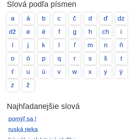
Slová podľa písmen
a
á
b
c
č
d
ď
dz
dž
e
é
f
g
h
ch
i
í
j
k
l
ľ
m
n
ň
o
ó
p
q
r
s
š
t
ť
u
ú
v
w
x
y
ý
z
ž
Najhľadanejšie slová
pomýľ sa !
ruská rieka