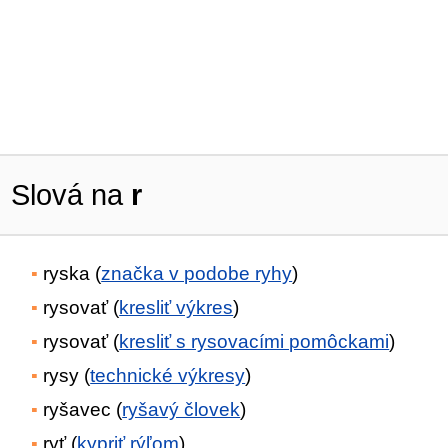
Slová na
r
ryska (
značka v podobe ryhy
)
rysovať (
kresliť výkres
)
rysovať (
kresliť s rysovacími pomôckami
)
rysy (
technické výkresy
)
ryšavec (
ryšavý človek
)
ryť (
kypriť rýľom
)