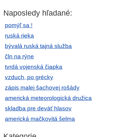
Naposledy hľadané:
pomýľ sa !
ruská rieka
bývalá ruská tajná služba
čln na rýne
tvrdá vojenská čiapka
vzduch, po grécky
zápis malej šachovej rošády
americká meteorologická družica
skladba pre deväť hlasov
americká mačkovitá šelma
Kategorie