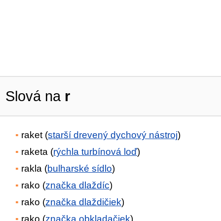
Slová na
r
raket (
starší drevený dychový nástroj
)
raketa (
rýchla turbínová loď
)
rakla (
bulharské sídlo
)
rako (
značka dlaždíc
)
rako (
značka dlaždičiek
)
rako (
značka obkladačiek
)