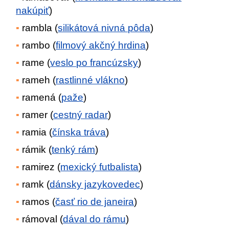
nakúpiť
)
rambla (
silikátová nivná pôda
)
rambo (
filmový akčný hrdina
)
rame (
veslo po francúzsky
)
rameh (
rastlinné vlákno
)
ramená (
paže
)
ramer (
cestný radar
)
ramia (
čínska tráva
)
rámik (
tenký rám
)
ramirez (
mexický futbalista
)
ramk (
dánsky jazykovedec
)
ramos (
časť rio de janeira
)
rámoval (
dával do rámu
)