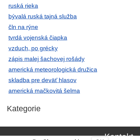
ruská rieka
bývalá ruská tajná služba
čln na rýne
tvrdá vojenská čiapka
vzduch, po grécky
zápis malej šachovej rošády
americká meteorologická družica
skladba pre deväť hlasov
americká mačkovitá šelma
Kategorie
Kontakt