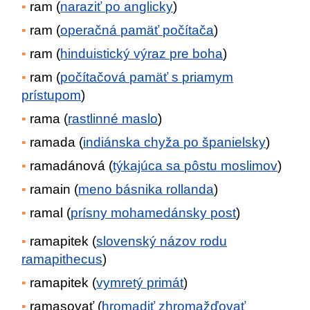
ram (
naraziť po anglicky
)
ram (
operačná pamäť počítača
)
ram (
hinduistický výraz pre boha
)
ram (
počítačová pamäť s priamym
prístupom
)
rama (
rastlinné maslo
)
ramada (
indiánska chyža po španielsky
)
ramadánová (
týkajúca sa pôstu moslimov
)
ramain (
meno básnika rollanda
)
ramal (
prísny mohamedánsky post
)
ramapitek (
slovenský názov rodu
ramapithecus
)
ramapitek (
vymretý primát
)
ramasovať (
hromadiť zhromažďovať