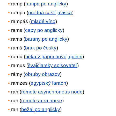
ramp (
rampa po anglicky
)
rampa (
predná časť javiska
)
rampáš (
mladé víno
)
rams (
capy po anglicky
)
rams (
barany po anglicky
)
ramš (
brak po česky
)
ramu (
rieka v papui-novej guinei
)
ramus (
švajčiarsky spisovateľ
)
rámy (
obruby obrazov
)
ramzes (
egyptský faraón
)
ran (
remote asynchronous node
)
ran (
remote area nurse
)
ran (
bežal po anglicky
)