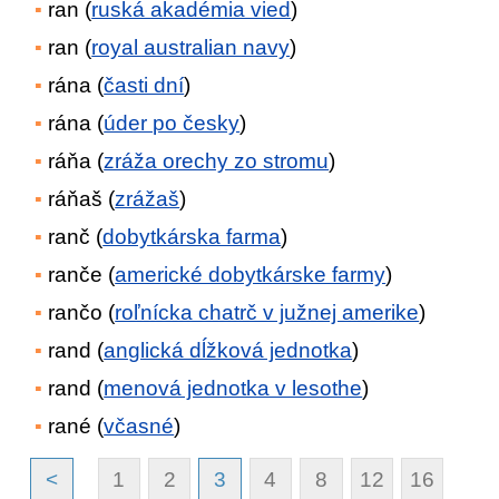
ran (
ruská akadémia vied
)
ran (
royal australian navy
)
rána (
časti dní
)
rána (
úder po česky
)
ráňa (
zráža orechy zo stromu
)
ráňaš (
zrážaš
)
ranč (
dobytkárska farma
)
ranče (
americké dobytkárske farmy
)
rančo (
roľnícka chatrč v južnej amerike
)
rand (
anglická dĺžková jednotka
)
rand (
menová jednotka v lesothe
)
rané (
včasné
)
<
1
2
3
4
8
12
16