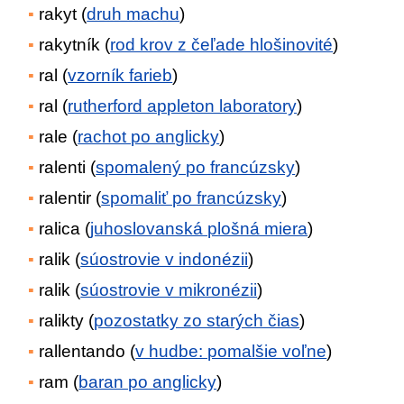
rakyt (
druh machu
)
rakytník (
rod krov z čeľade hlošinovité
)
ral (
vzorník farieb
)
ral (
rutherford appleton laboratory
)
rale (
rachot po anglicky
)
ralenti (
spomalený po francúzsky
)
ralentir (
spomaliť po francúzsky
)
ralica (
juhoslovanská plošná miera
)
ralik (
súostrovie v indonézii
)
ralik (
súostrovie v mikronézii
)
ralikty (
pozostatky zo starých čias
)
rallentando (
v hudbe: pomalšie voľne
)
ram (
baran po anglicky
)