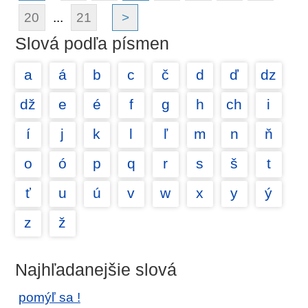
20
...
21
>
Slová podľa písmen
a
á
b
c
č
d
ď
dz
dž
e
é
f
g
h
ch
i
í
j
k
l
ľ
m
n
ň
o
ó
p
q
r
s
š
t
ť
u
ú
v
w
x
y
ý
z
ž
Najhľadanejšie slová
pomýľ sa !