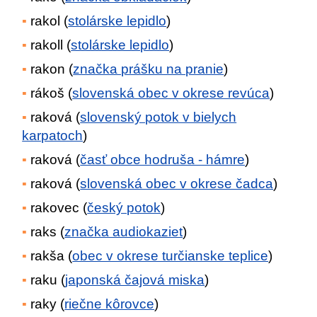
rakol (
stolárske lepidlo
)
rakoll (
stolárske lepidlo
)
rakon (
značka prášku na pranie
)
rákoš (
slovenská obec v okrese revúca
)
raková (
slovenský potok v bielych
karpatoch
)
raková (
časť obce hodruša - hámre
)
raková (
slovenská obec v okrese čadca
)
rakovec (
český potok
)
raks (
značka audiokaziet
)
rakša (
obec v okrese turčianske teplice
)
raku (
japonská čajová miska
)
raky (
riečne kôrovce
)