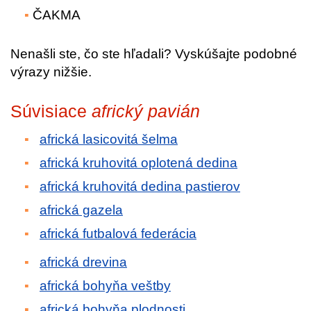
ČAKMA
Nenašli ste, čo ste hľadali? Vyskúšajte podobné
výrazy nižšie.
Súvisiace
africký pavián
africká lasicovitá šelma
africká kruhovitá oplotená dedina
africká kruhovitá dedina pastierov
africká gazela
africká futbalová federácia
africká drevina
africká bohyňa veštby
africká bohyňa plodnosti