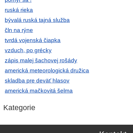
ruská rieka
bývalá ruská tajná služba
čln na rýne
tvrdá vojenská čiapka
vzduch, po grécky
zápis malej šachovej rošády
americká meteorologická družica
skladba pre deväť hlasov
americká mačkovitá šelma
Kategorie