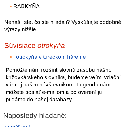
RABKYŇA
Nenašli ste, čo ste hľadali? Vyskúšajte podobné
výrazy nižšie.
Súvisiace
otrokyňa
otrokyňa v tureckom háreme
Pomôžte nám rozšíriť slovnú zásobu nášho
krížovkárskeho slovníka, budeme veľmi vďační
vám aj našim návštevníkom. Legendu nám
môžete poslať e-mailom a po overení ju
pridáme do našej databázy.
Naposledy hľadané:
pomýľ sa !