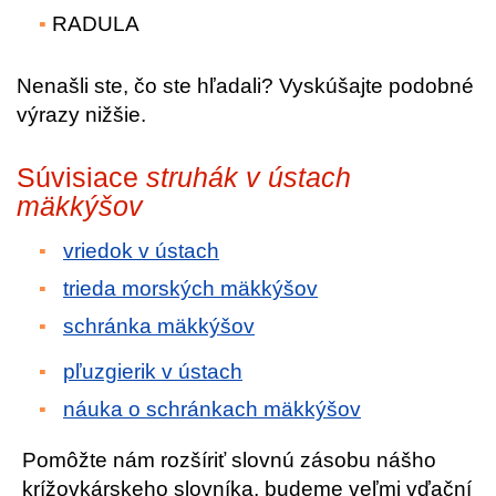
RADULA
Nenašli ste, čo ste hľadali? Vyskúšajte podobné
výrazy nižšie.
Súvisiace
struhák v ústach
mäkkýšov
vriedok v ústach
trieda morských mäkkýšov
schránka mäkkýšov
pľuzgierik v ústach
náuka o schránkach mäkkýšov
Pomôžte nám rozšíriť slovnú zásobu nášho
krížovkárskeho slovníka, budeme veľmi vďační