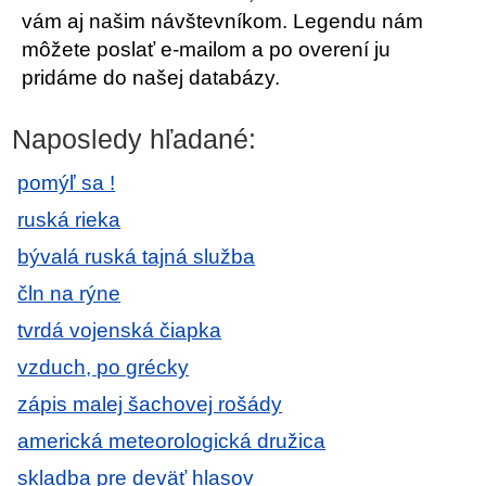
vám aj našim návštevníkom. Legendu nám
môžete poslať e-mailom a po overení ju
pridáme do našej databázy.
Naposledy hľadané:
pomýľ sa !
ruská rieka
bývalá ruská tajná služba
čln na rýne
tvrdá vojenská čiapka
vzduch, po grécky
zápis malej šachovej rošády
americká meteorologická družica
skladba pre deväť hlasov