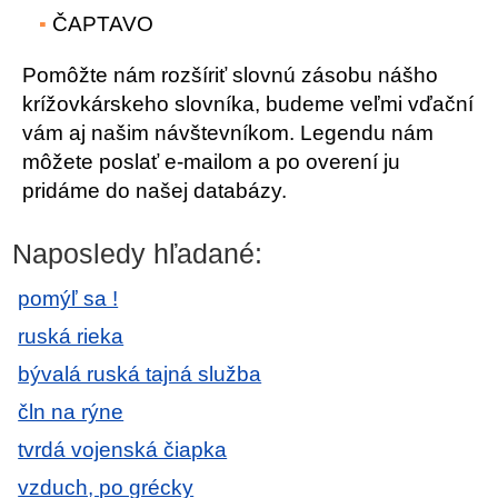
ČAPTAVO
Pomôžte nám rozšíriť slovnú zásobu nášho
krížovkárskeho slovníka, budeme veľmi vďační
vám aj našim návštevníkom. Legendu nám
môžete poslať e-mailom a po overení ju
pridáme do našej databázy.
Naposledy hľadané:
pomýľ sa !
ruská rieka
bývalá ruská tajná služba
čln na rýne
tvrdá vojenská čiapka
vzduch, po grécky