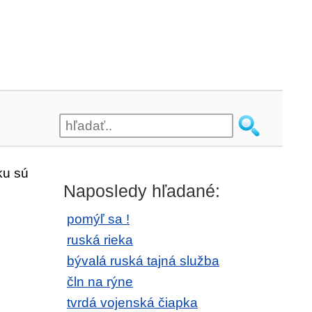
ku sú
Naposledy hľadané:
pomýľ sa !
ruská rieka
bývalá ruská tajná služba
čln na rýne
tvrdá vojenská čiapka