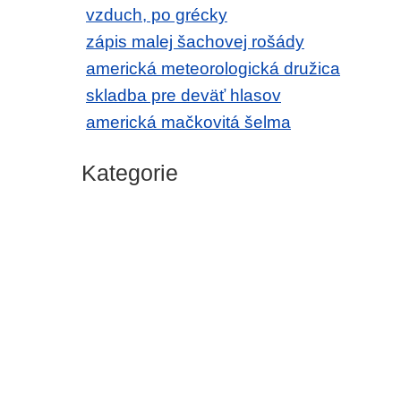
vzduch, po grécky
zápis malej šachovej rošády
americká meteorologická družica
skladba pre deväť hlasov
americká mačkovitá šelma
Kategorie