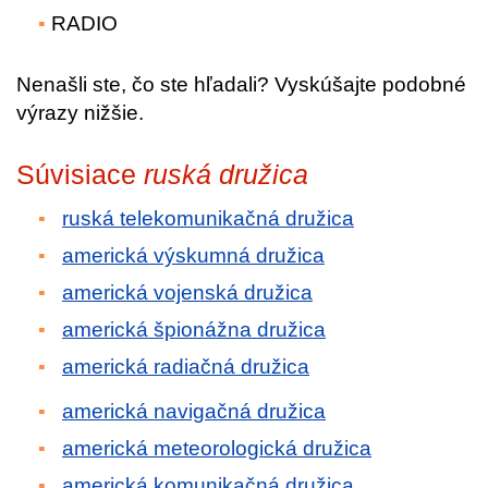
RADIO
Nenašli ste, čo ste hľadali? Vyskúšajte podobné
výrazy nižšie.
Súvisiace
ruská družica
ruská telekomunikačná družica
americká výskumná družica
americká vojenská družica
americká špionážna družica
americká radiačná družica
americká navigačná družica
americká meteorologická družica
americká komunikačná družica