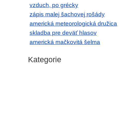
vzduch, po grécky
zápis malej šachovej rošády
americká meteorologická družica
skladba pre deväť hlasov
americká mačkovitá šelma
Kategorie