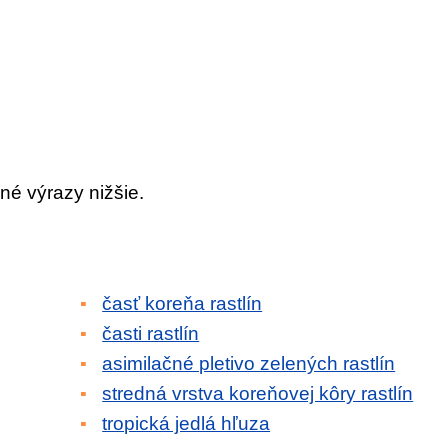
né výrazy nižšie.
n
časť koreňa rastlín
časti rastlín
asimilačné pletivo zelených rastlín
stredná vrstva koreňovej kôry rastlín
tropická jedlá hľuza