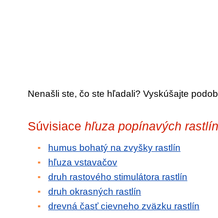
Nenašli ste, čo ste hľadali? Vyskúšajte podob
Súvisiace
hľuza popínavých rastlí
humus bohatý na zvyšky rastlín
hľuza vstavačov
druh rastového stimulátora rastlín
druh okrasných rastlín
drevná časť cievneho zväzku rastlín