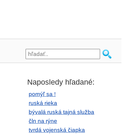
Naposledy hľadané:
pomýľ sa !
ruská rieka
bývalá ruská tajná služba
čln na rýne
tvrdá vojenská čiapka