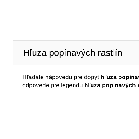
Hľuza popínavých rastlín
Hľadáte nápovedu pre dopyt
hľuza popínav
odpovede pre legendu
hľuza popínavých r