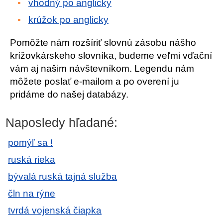
vhodný po anglicky
krúžok po anglicky
Pomôžte nám rozšíriť slovnú zásobu nášho
krížovkárskeho slovníka, budeme veľmi vďační
vám aj našim návštevníkom. Legendu nám
môžete poslať e-mailom a po overení ju
pridáme do našej databázy.
Naposledy hľadané:
pomýľ sa !
ruská rieka
bývalá ruská tajná služba
čln na rýne
tvrdá vojenská čiapka