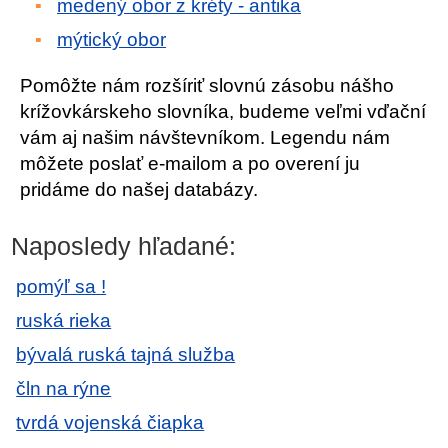
medený obor z kréty - antika
mýtický obor
Pomôžte nám rozšíriť slovnú zásobu nášho
krížovkárskeho slovníka, budeme veľmi vďační
vám aj našim návštevníkom. Legendu nám
môžete poslať e-mailom a po overení ju
pridáme do našej databázy.
Naposledy hľadané:
pomýľ sa !
ruská rieka
bývalá ruská tajná služba
čln na rýne
tvrdá vojenská čiapka