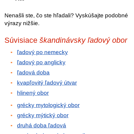
Nenašli ste, čo ste hľadali? Vyskúšajte podobné
výrazy nižšie.
Súvisiace
škandinávsky ľadový obor
ľadový po nemecky
ľadový po anglicky
ľadová doba
kvapľovitý ľadový útvar
hlinený obor
grécky mytologický obor
grécky mýtický obor
druhá doba ľadová