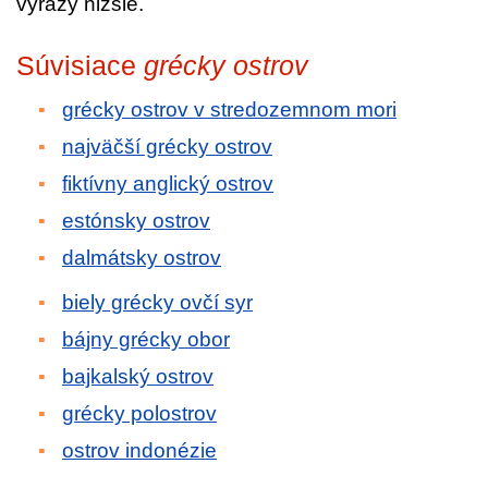
výrazy nižšie.
Súvisiace
grécky ostrov
grécky ostrov v stredozemnom mori
najväčší grécky ostrov
fiktívny anglický ostrov
estónsky ostrov
dalmátsky ostrov
biely grécky ovčí syr
bájny grécky obor
bajkalský ostrov
grécky polostrov
ostrov indonézie