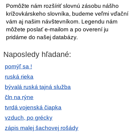
Pomôžte nám rozšíriť slovnú zásobu nášho
krížovkárskeho slovníka, budeme veľmi vďační
vám aj našim návštevníkom. Legendu nám
môžete poslať e-mailom a po overení ju
pridáme do našej databázy.
Naposledy hľadané:
pomýľ sa !
ruská rieka
bývalá ruská tajná služba
čln na rýne
tvrdá vojenská čiapka
vzduch, po grécky
zápis malej šachovej rošády