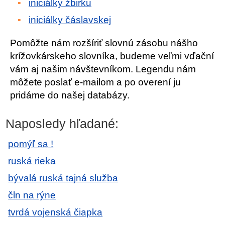
iniciálky žbirku
iniciálky čáslavskej
Pomôžte nám rozšíriť slovnú zásobu nášho
krížovkárskeho slovníka, budeme veľmi vďační
vám aj našim návštevníkom. Legendu nám
môžete poslať e-mailom a po overení ju
pridáme do našej databázy.
Naposledy hľadané:
pomýľ sa !
ruská rieka
bývalá ruská tajná služba
čln na rýne
tvrdá vojenská čiapka