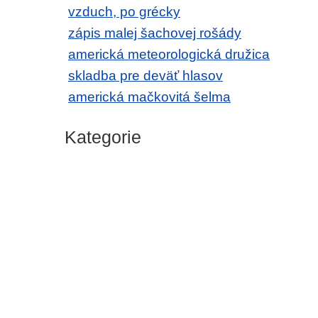
vzduch, po grécky
zápis malej šachovej rošády
americká meteorologická družica
skladba pre deväť hlasov
americká mačkovitá šelma
Kategorie