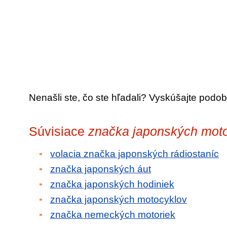
Nenašli ste, čo ste hľadali? Vyskúšajte podob
Súvisiace
značka japonských moto
volacia značka japonských rádiostaníc
značka japonských áut
značka japonských hodiniek
značka japonských motocyklov
značka nemeckých motoriek