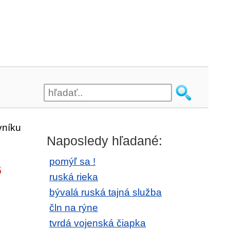
vníku
Naposledy hľadané:
pomýľ sa !
6
ruská rieka
bývalá ruská tajná služba
čln na rýne
tvrdá vojenská čiapka