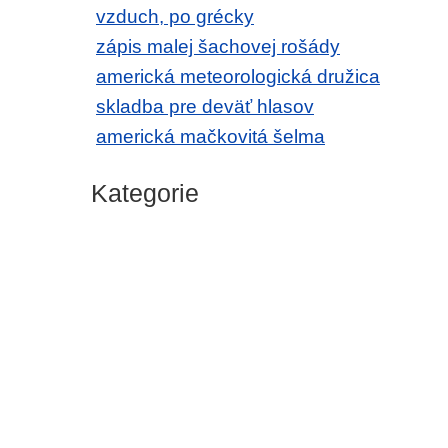
vzduch, po grécky
zápis malej šachovej rošády
americká meteorologická družica
skladba pre deväť hlasov
americká mačkovitá šelma
Kategorie