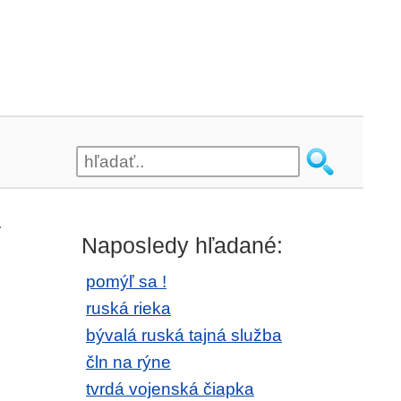
.
Naposledy hľadané:
pomýľ sa !
ruská rieka
bývalá ruská tajná služba
čln na rýne
tvrdá vojenská čiapka